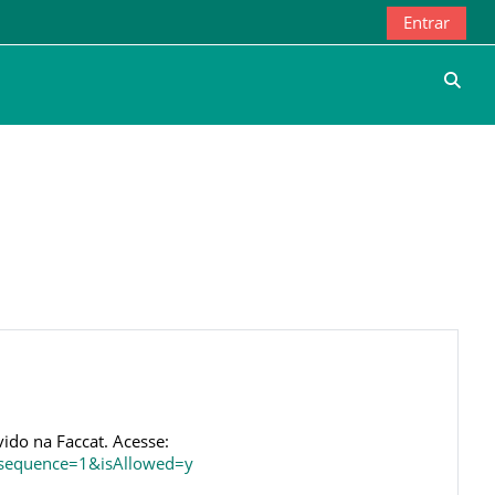
Entrar
Alter
ido na Faccat. Acesse:
f?sequence=1&isAllowed=y