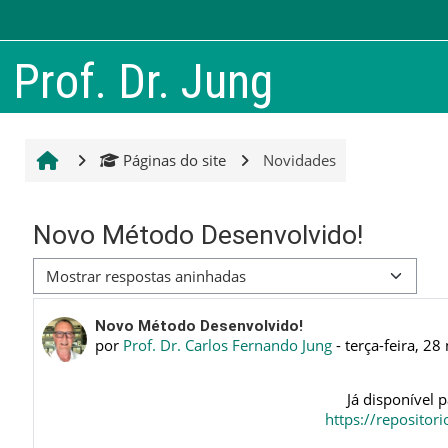
Ir para o conteúdo principal
Prof. Dr. Jung
Páginas do site
Novidades
Novo Método Desenvolvido!
Modo de visualização
Número de respostas: 0
Novo Método Desenvolvido!
por
Prof. Dr. Carlos Fernando Jung
-
terça-feira, 28
Já disponível 
https://reposito