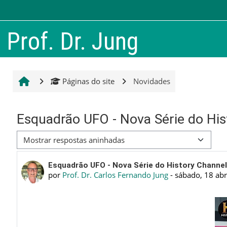
Ir para o conteúdo principal
Prof. Dr. Jung
Páginas do site
Novidades
Esquadrão UFO - Nova Série do His
Modo de visualização
Número de respostas: 0
Esquadrão UFO - Nova Série do History Channe
por
Prof. Dr. Carlos Fernando Jung
-
sábado, 18 abr