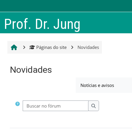
Ir para o conteúdo principal
Prof. Dr. Jung
Páginas do site
Novidades
Novidades
Notícias e avisos
Buscar no fórum
Buscar no fórum