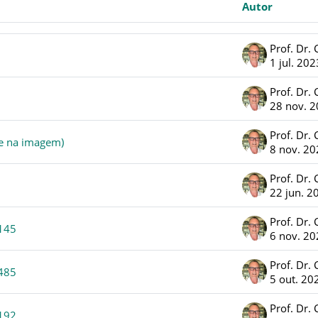
Autor
1 jul. 202
28 nov. 
ue na imagem)
8 nov. 2
22 jun. 2
.145
6 nov. 2
.485
5 out. 20
.192